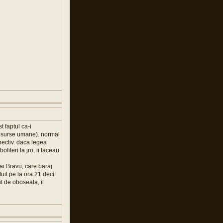
t faptul ca-i
resurse umane). normal
spectiv. daca legea
iteri la jro, ii faceau
ai Bravu, care baraj
tuit pe la ora 21 deci
it de oboseala, il