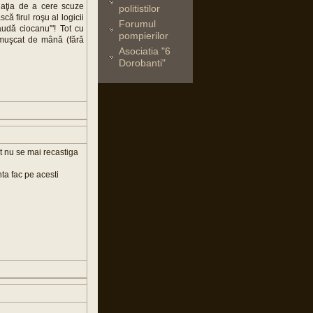
tuaţia de a cere scuze
politistilor
că firul roşu al logicii
Forumul
laudă ciocanu'"! Tot cu
pompierilor
 muşcat de mână (fără
Asociatia "6
Dorobanti"
t nu se mai recastiga
ta fac pe acesti