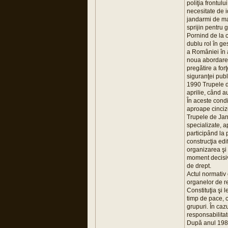
poliţia frontul
necesitate de 
jandarmi de mar
sprijin pentru 
Pornind de la co
dublu rol în ge
a României în an
noua abordare a
pregătire a for
siguranţei publ
1990 Trupele d
aprilie, când a
În aceste condi
aproape cincize
Trupele de Jand
specializate, a
participând la 
construcţia edi
organizarea şi
moment decisiv 
de drept.
Actul normativ d
organelor de re
Constituţia şi 
timp de pace, c
grupuri. În caz
responsabilitat
După anul 1989