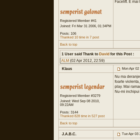
Facelift. E mai
Registered Member #41
Joined: Fri Mar 31 2006, 01:34PM
Posts: 106
Thanked 10 time in 7 post
Back to top
1 User said Thank to
David
for this Post :
ALM
(02 Apr 2012, 22:59)
Klaus
Mon Apr 02 
Nu ma deranjeaz
foarte violenta
play. Mai raman
Nu-mi inchipui 
Registered Member #3279
Joined: Wed Sep 08 2010,
09:22AM
Posts: 3144
Thanked 828 time in 527 post
Back to top
J.A.B.C.
Tue Apr 03 