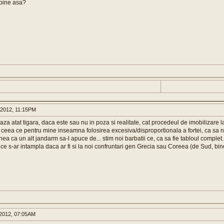
 bine asa?
2012, 11:15PM
a atat tigara, daca este sau nu in poza si realitate, cat procedeul de imobilizare l
, ceea ce pentru mine inseamna folosirea excesiva/disproportionala a fortei, ca sa nu 
ea ca un alt jandarm sa-l apuce de... stim noi barbatii ce, ca sa fie tabloul complet.
ce s-ar intampla daca ar fi si la noi confruntari gen Grecia sau Coreea (de Sud, bin
2012, 07:05AM