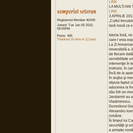
LINK
LA MULTI AN
LINK
3 APRILIE 20
Registered Member #2445
„Cultul trecutul
Joined: Tue Jan 05 2010,
lasă nouă ca o
08:55PM
Istoria însă, n
Posts: 495
Thanked 16 time in 12 post
care-l vrea exp
La Zi Aniversar
ireversibilă a
de fiecare dată
sensibilitate u
intervenţie în t
instruire, în c
Încă de la apar
în slujba şi me
stipula faptul 
aducerea la împ
său într-un mo
Jandarmii au a
Vladimirescu.
Domnitorul Gri
Alexandru loan 
române.
În timpul lui C
securităţii şi 
a armatei româ