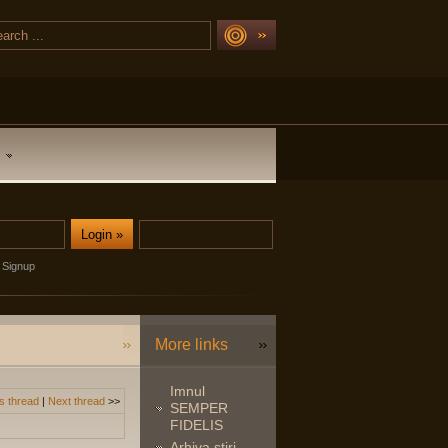
Signup
More links
Imnul
s thread
|
Next thread
>>
SEMPER
FIDELIS
Arhiva stiri