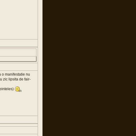
a o manifestatie nu
zic lipsita de fair-
einteles)