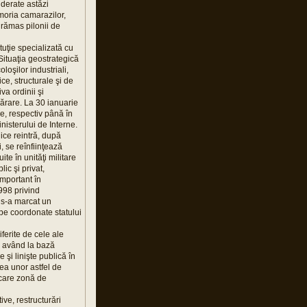
iderate astăzi
moria camarazilor,
 rămas pilonii de
ituţie specializată cu
 Situaţia geostrategică
loşilor industriali,
ce, structurale şi de
va ordinii şi
apărare. La 30 ianuarie
e, respectiv până în
nisterului de Interne.
lice reintră, după
, se reînfiinţează
te în unităţi militare
ic şi privat,
important în
998 privind
 s-a marcat un
 pe coordonate statului
iferite de cele ale
i, având la bază
 şi linişte publică în
rea unor astfel de
iecare zonă de
ve, restructurări