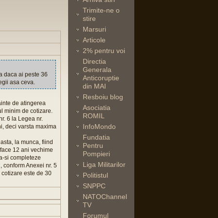
Trimite-ne o
stire
Marsuri
Articole
2% pentru voi
Directia
Generala
a daca ai peste 36
Anticoruptie
legii asa ceva.
din MAI
Resboiu blog
nainte de atingerea
Asociatia
ul minim de cotizare.
ROMIL
r. 6 la Legea nr.
InfoMondo
ni, deci varsta maxima
Fundatia
 asta, la munca, fiind
Pentru
si face 12 ani vechime
Pompieri
sa-si completeze
Liga Militarilor
i, conform Anexei nr. 5
 cotizare este de 30
Politistul
SNPPC
NATOChannel
TV
Forumul