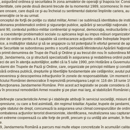
ui, asigurând ordinea şi securitatea în zona armatelor de operaţii şi înapoia lor. Cons
identitate, cele peste două decenii trecute de la momentul 1989, scormonesc în me
e onoare, care după ce şi-au încheiat cu sentimentul datoriei împlinite cariera, au
generaţiile ce le-au urmat.
nceptul de forţă de poliţie cu statut militar, Armei i se subliniază identitatea de inst
stionarea problematicii ordinii şi siguranţei publice, apărării şi securităţii naţionale.
ii 90, contextul politico-militar continental şi regional, democraţia, restructurările co
 coexistenţei problematicii sociale cu aplicarea legii au impus măsuri organizatori
ţelor de ordine pentru a fi capabile să contracareze acţiunile ostile îndreptate împotri
ice, a instituţiilor statului şi să se angajeze cu tot potenţialul în efortul general de 
e Securitate se subordonau pentru o scurtă perioadă Ministerului Apărării Naţional
u primit denumirea de Trupe de Pază şi Ordine şi au trecut din nou în subordinea Mi
ţii, Jandarmeria, ca şi structură specializată în asigurarea şi restabilirea ordinii pub
ci de ani în atenţia autorităţilor, astfel că la 5 iulie 1990, prin Hotărâre a Guvernului
armi din Trupele de Pază şi Ordine, care, organizate pe principii militare şi constitui
pără ordinea publică, drepturile şi libertăţile fundamentale ale cetăţenilor, avutul publ
prevenirea şi descoperirea infracţiunilor în zonele de responsabilitate. Un moment 
ficiului României democratice îl reprezintă promulgarea Legii nr. 116 din 18 iunie 1
 funcţionarea Jandarmeriei Române. Prin acest act legislativ se poate considera că
în procesul remodelării Armei noastre şi pe plan mai larg, al stabilizării României
efineşte caracteristicile Armei şi-i stabileşte atribuţii în serviciul societăţii, misiuni d
presiune, cu care a fost asimilată, din regimul totalitar. Aşadar, trupele de jandarm
legile statului de drept, concurează la asigurarea unui climat corespunzător de ordine
ombaterea acţiunilor terorist diversioniste, identificarea, neutralizarea sau captura
uri extreme cooperează cu alte forţe de profil, precum şi cu unităţi ale armatei, în f
e.
, Jandarmeria Română a parcurs mai multe etape concretizate în acumulări calitati