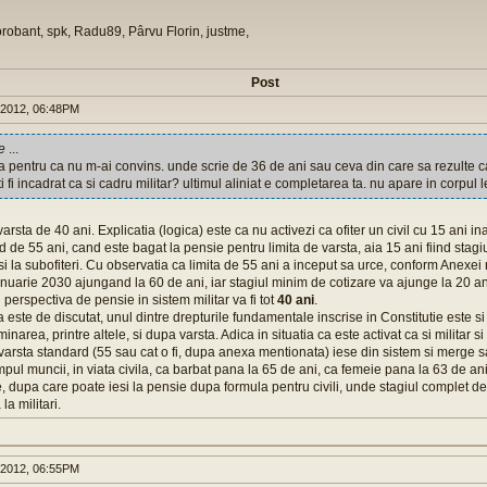
orobant, spk, Radu89, Pârvu Florin, justme,
Post
 2012, 06:48PM
e
...
 pentru ca nu m-ai convins. unde scrie de 36 de ani sau ceva din care sa rezulte c
i fi incadrat ca si cadru militar? ultimul aliniat e completarea ta. nu apare in corpul 
arsta de 40 ani. Explicatia (logica) este ca nu activezi ca ofiter un civil cu 15 ani i
d de 55 ani, cand este bagat la pensie pentru limita de varsta, aia 15 ani fiind stagi
si la subofiteri. Cu observatia ca limita de 55 ani a inceput sa urce, conform Anexei n
anuarie 2030 ajungand la 60 de ani, iar stagiul minim de cotizare va ajunge la 20 a
perspectiva de pensie in sistem militar va fi tot
40 ani
.
 este de discutat, unul dintre drepturile fundamentale inscrise in Constitutie este si
minarea, printre altele, si dupa varsta. Adica in situatia ca este activat ca si militar 
 varsta standard (55 sau cat o fi, dupa anexa mentionata) iese din sistem si merge 
ampul muncii, in viata civila, ca barbat pana la 65 de ani, ca femeie pana la 63 de an
, dupa care poate iesi la pensie dupa formula pentru civili, unde stagiul complet de
la militari.
 2012, 06:55PM