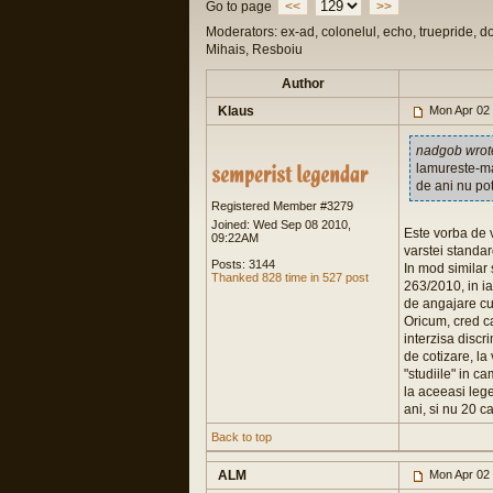
Go to page
<<
>>
Moderators: ex-ad, colonelul, echo, truepride, d
Mihais, Resboiu
Author
Klaus
Mon Apr 02
nadgob wrot
lamureste-ma
de ani nu pot
Registered Member #3279
Joined: Wed Sep 08 2010,
Este vorba de v
09:22AM
varstei standar
Posts: 3144
In mod similar 
Thanked 828 time in 527 post
263/2010, in i
de angajare cu 
Oricum, cred ca
interzisa discri
de cotizare, la
"studiile" in c
la aceeasi lege
ani, si nu 20 ca 
Back to top
ALM
Mon Apr 02