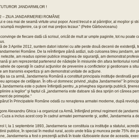
I TUTUROR JANDARMILOR !
12 – ZIUA JANDARMERIEI ROMÂNE
ui e cea mai de seamă virtute unui popor. Acest trecut e al părinţilor, al moşilor şi str
 scumpă moştenire, ca şi cel mai preţios tezaur.” (Petre Gârboviceanu)
e convinge de fiecare dată că scrisul, oricât de mult ar umple paginile, tot nu poate 
us.
ă de 3 Aprilie 2012, suntem datori istoriei cu alte peste două decenii de existenţă, t
 Jandarmeriei Române. De la reînfiinţare până astăzi, sub culoarea bleu jandarm, am
 netezite, am readus opiniei publice imaginea de siguranţă, am demonstrat profesion
mană şi am reprezentat partenerul de nădejde în misiunile din afara teritoriului româ
eatrele de operaţii în cadrul acţiunilor de prevenire a conflictelor şi gestionare a situa
are am transmis expertiza şi am demonstrat unitate de acţiune.
iţia sa ca armă, Jandarmeria Română a constituit principala instituţie destinată gesti
reu aproape de cetăţean. În ofis-ul domnesc privind „slujba Jandarmeriei” în princi
că Jandarmeria este o putere înfiinţată pentru „a priveghea siguranţa publică, ţinere
linire a legilor” şi faptul că „jandarmeria este datoare să dea sprijin ori căreea pe
ment de primejdie.”
părut în Principatele Române odată cu renaşterea armatei moderne, după revoluţia
gore Alexandru Ghica i-a organizat ca Armă, înfiinţând primul regiment de jandarmi
Cuza a inclus acest corp în cadrul armatei permanente şi, astfel, Jandarmeria a dev
arol I, la 1 septembrie 1893, Jandarmeria se constituia ca instituţie a statului, acred
ordinii publice, în special în mediul rural, acolo unde trăia şi muncea peste 75% din p
ne, Jandarmeria a fost o prezenţă activă în toate războaiele duse de aceasta, exec