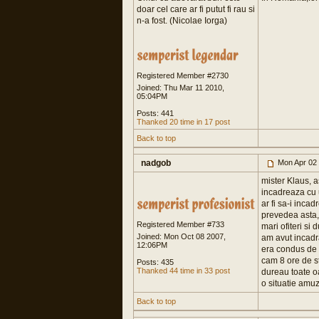
doar cel care ar fi putut fi rau si
n-a fost. (Nicolae Iorga)
Registered Member #2730
Joined: Thu Mar 11 2010,
05:04PM
Posts: 441
Thanked 20 time in 17 post
Back to top
nadgob
Mon Apr 02
mister Klaus, a
incadreaza cu 
ar fi sa-i inca
prevedea asta, 
Registered Member #733
mari ofiteri si
Joined: Mon Oct 08 2007,
am avut incadra
12:06PM
era condus de u
cam 8 ore de st
Posts: 435
Thanked 44 time in 33 post
dureau toate oa
o situatie amuz
Back to top