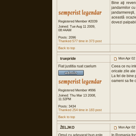
Bine aţi reven
jandarmilor cu 
jandarmereşti,
această ocazi
Registered Member #2039
dovezi palpabi
Joined: Tue Aug 11 2009,
08:44AM
Posts: 2096
Thanked 577 time in 373 post
Back to top
truepride
Mon Apr 02
Fiat justitia ruat caelum
Ceea ce nu int
oricate zile ale
La fel de bine 
oameni sa fie c
Registered Member #996
Joined: Thu Mar 13 2008,
11:32PM
Posts: 3434
Thanked 254 time in 183 post
Back to top
ŽELJKO
Mon Apr 02
Omul cu adevarat bun este
In Romania,fort