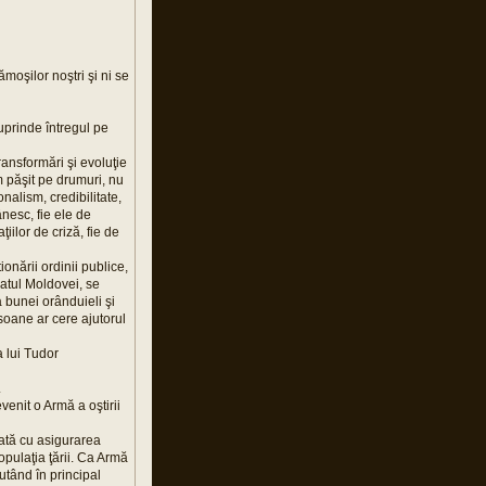
ămoşilor noştri şi ni se
cuprinde întregul pe
ransformări şi evoluţie
 păşit pe drumuri, nu
alism, credibilitate,
nesc, fie ele de
ţiilor de criză, fie de
onării ordinii publice,
patul Moldovei, se
a bunei orânduieli şi
rsoane ar cere ajutorul
 lui Tudor
.
enit o Armă a oştirii
itată cu asigurarea
opulaţia ţării. Ca Armă
utând în principal