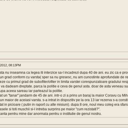
 2012, 08:13PM
sta nu inseamna ca legea iti interzice sa-l incadrezi dupa 40 de ani. eu zic ca e pros
un grad conform cu varsta( sper sa nu gresesc, nu am cunostinte aprofundate de 
dreze cu primul grad de subofiter/ofiter in limita varstei corespunzatoare gradului re
va dadeam dreptate. parca la politie e ceva de genul asta. doar de asta veneau subof
 dupa aceea sareau iar parleazul la politie.
t un "tanar" jandarm de 45 de ani. intr-o zi a prins un baraj la maior Coravu cu Mih
n maior de aceiasi varsta. s-a intrat in dispozitiv pe la ora 13 iar rezerva s-a consti
at in picioare ( putin in raport cu alte misiuni). dupa 8 ore, noul meu coleg era sfars
sele si toti muschii si-l intreba surprins pe maior "cum rezistati?".
anta pentru mine dar anormala pentru o institutie de genul nostru.