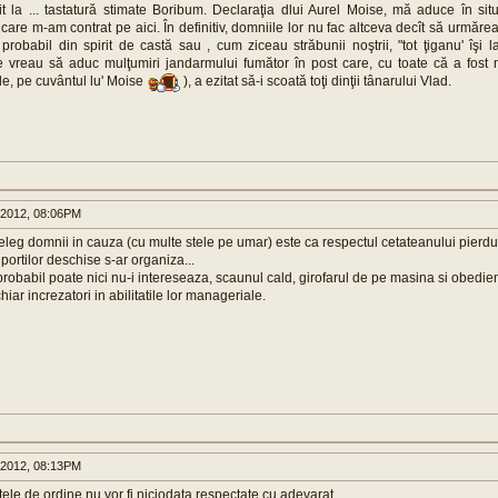
it la ... tastatură stimate Boribum. Declaraţia dlui Aurel Moise, mă aduce în si
care m-am contrat pe aici. În definitiv, domniile lor nu fac altceva decît să urmăreas
 probabil din spirit de castă sau , cum ziceau străbunii noştrii, "tot ţiganu' îşi 
e vreau să aduc mulţumiri jandarmului fumător în post care, cu toate că a fost
le, pe cuvântul lu' Moise
), a ezitat să-i scoată toţi dinţii tânarului Vlad.
 2012, 08:06PM
eleg domnii in cauza (cu multe stele pe umar) este ca respectul cetateanului pierdu
 portilor deschise s-ar organiza...
probabil poate nici nu-i intereseaza, scaunul cald, girofarul de pe masina si obedien
hiar increzatori in abilitatile lor manageriale.
 2012, 08:13PM
ele de ordine nu vor fi niciodata respectate cu adevarat.