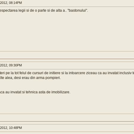
 2012, 08:14PM
espectarea legii si de o parte si de alta a.. "bastonului".
 2012, 09:30PM
ri pe la tot felul de cursuri de initiere si la intoarcere ziceau ca au invatat inclusiv
alte alea, desi erau din arma pompieri.
aca au invatat si tehnica asta de imobilizare.
 2012, 10:48PM