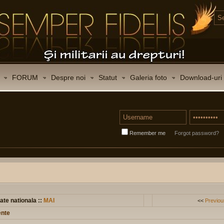
FORUM
Despre noi
Statut
Galeria foto
Download-uri
Remember me
Forgot password?
ate nationala ::
MAI
<<
Previou
ente