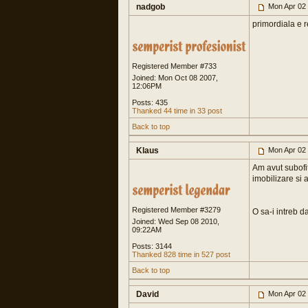
nadgob
Mon Apr 02
primordiala e r
Registered Member #733
Joined: Mon Oct 08 2007,
12:06PM
Posts: 435
Thanked 44 time in 33 post
Back to top
Klaus
Mon Apr 02
Am avut subofite
imobilizare si 
Registered Member #3279
O sa-i intreb d
Joined: Wed Sep 08 2010,
09:22AM
Posts: 3144
Thanked 828 time in 527 post
Back to top
David
Mon Apr 02