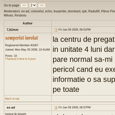
Go to page
<<
>>
Moderators: ex-ad, colonelul, echo, truepride, dorobant, spk, Radu89, Pârvu Flor
Mihais, Resboiu
Author
7,62mm
Fri Jan 09 2009, 06:51PM
la centru de pregat
Registered Member #1067
in unitate 4 luni d
Joined: Mon May 05 2008, 10:41AM
Posts: 10
pare normal sa-mi i
Thanked 0 time in 0 post
pericol cand eu ex
informatie o sa sup
pe toate
Back to top
ex-ad
Fri Jan 09 2009, 06:57PM
nosce te ipsum