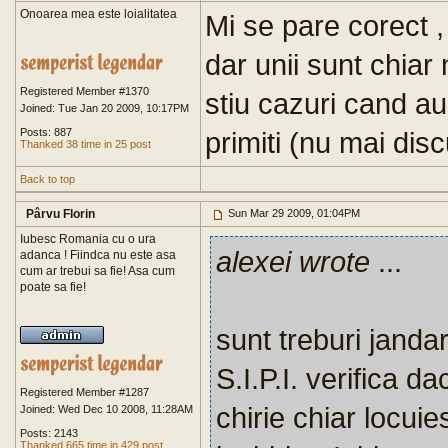
Onoarea mea este loialitatea
Mi se pare corect , 
dar unii sunt chiar 
Registered Member #1370
stiu cazuri cand au
Joined: Tue Jan 20 2009, 10:17PM
Posts: 887
primiti (nu mai dis
Thanked 38 time in 25 post
Back to top
Pârvu Florin
Sun Mar 29 2009, 01:04PM
Iubesc Romania cu o ura
alexei wrote
...
adanca ! Fiindca nu este asa
cum ar trebui sa fie! Asa cum
poate sa fie!
sunt treburi jandar
S.I.P.I. verifica 
Registered Member #1287
chirie chiar locui
Joined: Wed Dec 10 2008, 11:28AM
Posts: 2143
Thanked 665 time in 429 post