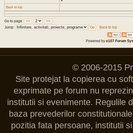
Back to top
Go to page
<<
>>
Jump:
Back to top
Powered by
e107 Forum Sy
© 2006-2015 P
Site protejat la copierea cu so
exprimate pe forum nu reprezint
institutii si evenimente. Regulile 
baza prevederilor constitutionale 
pozitia fata persoane, institutii s