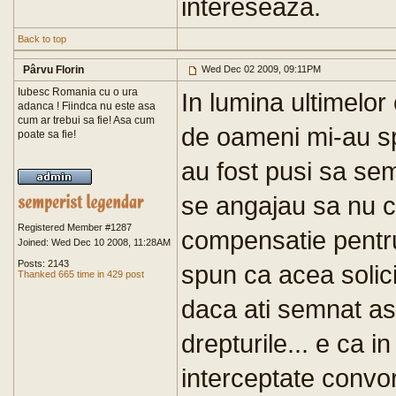
intereseaza.
Back to top
Pârvu Florin
Wed Dec 02 2009, 09:11PM
Iubesc Romania cu o ura
In lumina ultimelor
adanca ! Fiindca nu este asa
cum ar trebui sa fie! Asa cum
de oameni mi-au sp
poate sa fie!
au fost pusi sa s
se angajau sa nu c
Registered Member #1287
compensatie pentru
Joined: Wed Dec 10 2008, 11:28AM
Posts: 2143
spun ca acea solicit
Thanked 665 time in 429 post
daca ati semnat asa
drepturile... e ca in
interceptate convor