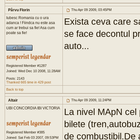
Pârvu Florin
Thu Apr 09 2009, 03:45PM
Iubesc Romania cu o ura
Exista ceva care s
adanca ! Fiindca nu este asa
cum ar trebui sa fie! Asa cum
se face decontul p
poate sa fie!
auto...
Registered Member #1287
Joined: Wed Dec 10 2008, 11:28AM
Posts: 2143
Thanked 665 time in 429 post
Back to top
Altair
Thu Apr 09 2009, 11:24PM
UBI CONCORDIA IBI VICTORIA
La nivel MApN cel 
bilete (tren,autob
Registered Member #385
de combustibil.De 
Joined: Sat Feb 03 2007, 09:53PM