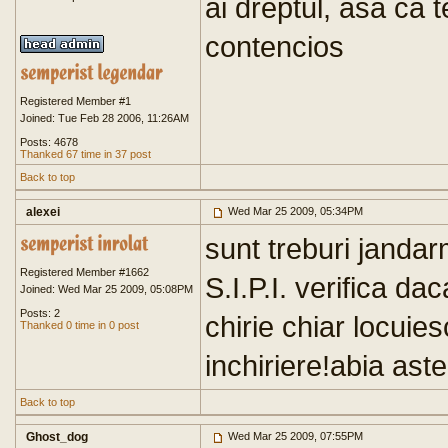
ai dreptul, asa ca t
contencios
Registered Member #1
Joined: Tue Feb 28 2006, 11:26AM
Posts: 4678
Thanked 67 time in 37 post
Back to top
alexei
Wed Mar 25 2009, 05:34PM
sunt treburi jandarm
Registered Member #1662
S.I.P.I. verifica d
Joined: Wed Mar 25 2009, 05:08PM
Posts: 2
chirie chiar locuie
Thanked 0 time in 0 post
inchiriere!abia aste
Back to top
Ghost_dog
Wed Mar 25 2009, 07:55PM