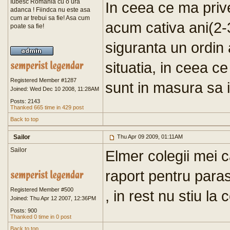
Iubesc Romania cu o ura
In ceea ce ma priv
adanca ! Fiindca nu este asa
cum ar trebui sa fie! Asa cum
acum cativa ani(2-3
poate sa fie!
siguranta un ordin 
situatia, in ceea ce
Registered Member #1287
sunt in masura sa it
Joined: Wed Dec 10 2008, 11:28AM
Posts: 2143
Thanked 665 time in 429 post
Back to top
Sailor
Thu Apr 09 2009, 01:11AM
Sailor
Elmer colegii mei c
raport pentru para
Registered Member #500
, in rest nu stiu la 
Joined: Thu Apr 12 2007, 12:36PM
Posts: 900
Thanked 0 time in 0 post
Back to top