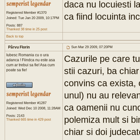
daca nu locuiesti l
Registered Member #1370
ca fiind locuinta inc
Joined: Tue Jan 20 2009, 10:17PM
Posts: 887
Thanked 38 time in 25 post
Back to top
Pârvu Florin
Sun Mar 29 2009, 07:20PM
Iubesc Romania cu o ura
Cazurile pe care tu 
adanca ! Fiindca nu este asa
cum ar trebui sa fie! Asa cum
stii cazuri, ba chia
poate sa fie!
convins ca exista, 
unul) nu au relevan
Registered Member #1287
ca oamenii nu cuno
Joined: Wed Dec 10 2008, 11:28AM
Posts: 2143
polemiza mult si b
Thanked 665 time in 429 post
chiar si doi judecat