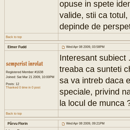
opuse in spete ide
valide, stii ca totul
depinde de perspetiv
Back to top
Elmer Fudd
Wed Apr 08 2009, 03:58PM
Interesant subiect .
treaba ca sunteti c
Registered Member #1638
Joined: Sat Mar 21 2009, 10:00PM
sa va intreb daca 
Posts: 12
Thanked 0 time in 0 post
speciale, privind n
la locul de munca 
Back to top
Pârvu Florin
Wed Apr 08 2009, 09:21PM