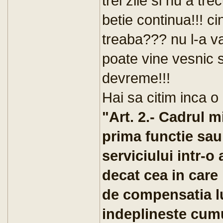
trei zile si nu a tr
betie continua!!! ci
treaba??? nu l-a va
poate vine vesnic s
devreme!!!
Hai sa citim inca o 
"Art. 2.- Cadrul mi
prima functie sau
serviciului intr-o
decat cea in care 
de compensatia l
indeplineste cumu