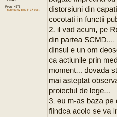
11:26AM
distorsiuni din capat
Posts: 4678
Thanked 67 time in 37 post
cocotati in functii pu
2. il vad acum, pe R
din partea SCMD.... 
dinsul e un om deos
ca actiunile prin medi
moment... dovada sta
mai asteptat observati
proiectul de lege...
3. eu m-as baza pe 
fiindca acolo se va in