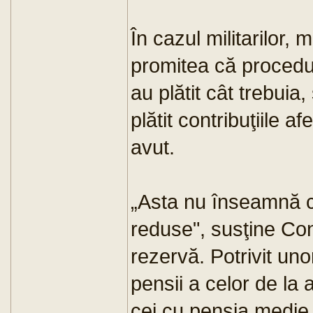
În cazul militarilor, 
promitea că procedura
au plătit cât trebuia
plătit contribuţiile af
avut.
„Asta nu înseamnă că 
reduse", susţine Con
rezervă. Potrivit un
pensii a celor de la a
cei cu pensia medie