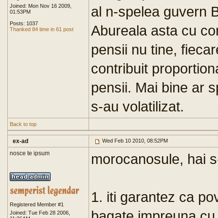
Joined: Mon Nov 16 2009,
al n-spelea guvern 
01:53PM
Posts: 1037
Abureala asta cu cont
Thanked 84 time in 61 post
pensii nu tine, fiecar
contribuit proportion
pensii. Mai bine ar 
s-au volatilizat.
Back to top
ex-ad
Wed Feb 10 2010, 08:52PM
nosce te ipsum
morocanosule, hai s
1. iti garantez ca po
Registered Member #1
bagate impreuna cu al
Joined: Tue Feb 28 2006,