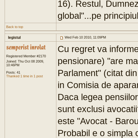
16). Restul, Dumnez
global"...pe principiul
Back to top
legistul
Wed Feb 10 2010, 11:09PM
Cu regret va inform
Registered Member #2170
pensionare) "are mar
Joined: Thu Oct 08 2009,
10:46PM
Parlament" (citat di
Posts: 41
Thanked 1 time in 1 post
in Comisia de apara
Daca legea pensiilor
sunt exclusi avocati
este "Avocat - Barou
Probabil e o simpla c