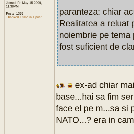
Joined: Fri May 15 2009,
11:38PM
paranteza: chiar ac
Posts: 1355
Thanked 1 time in 1 post
Realitatea a reluat 
noiembrie pe tema pe
fost suficient de clar
ex-ad chiar mai
base...hai sa fim se
face el pe m...sa si p
NATO...? era in camp