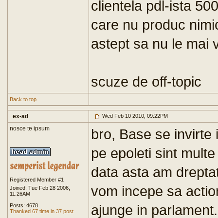
clientela pdl-ista 500
care nu produc nimic.
astept sa nu le mai 
scuze de off-topic
Back to top
ex-ad
Wed Feb 10 2010, 09:22PM
nosce te ipsum
bro, Base se invirte 
pe epoleti sint multe 
data asta am dreptat
Registered Member #1
vom incepe sa actio
Joined: Tue Feb 28 2006,
11:26AM
ajunge in parlament..
Posts: 4678
Thanked 67 time in 37 post