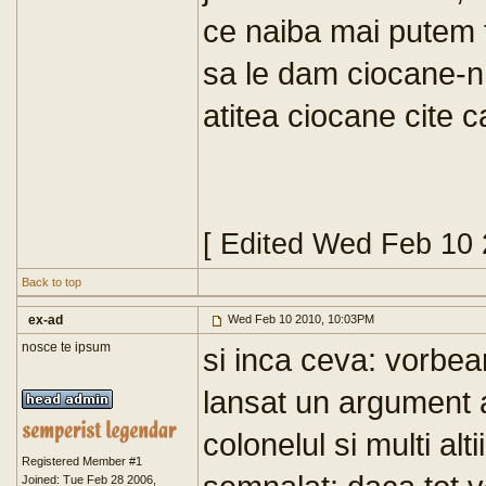
ce naiba mai putem f
sa le dam ciocane-n
atitea ciocane cite cap
[ Edited Wed Feb 10
Back to top
ex-ad
Wed Feb 10 2010, 10:03PM
nosce te ipsum
si inca ceva: vorbea
lansat un argument a
colonelul si multi alt
Registered Member #1
Joined: Tue Feb 28 2006,