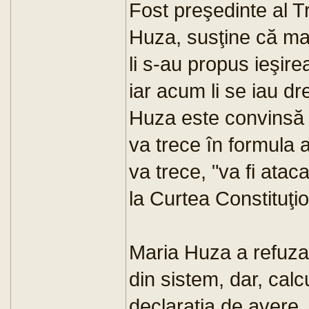
Fost preşedinte al T
Huza, susţine că magi
li s-au propus ieşire
iar acum li se iau dr
Huza este convinsă c
va trece în formula 
va trece, "va fi ata
la Curtea Constituţio
Maria Huza a refuzat
din sistem, dar, calc
declaraţia de avere,