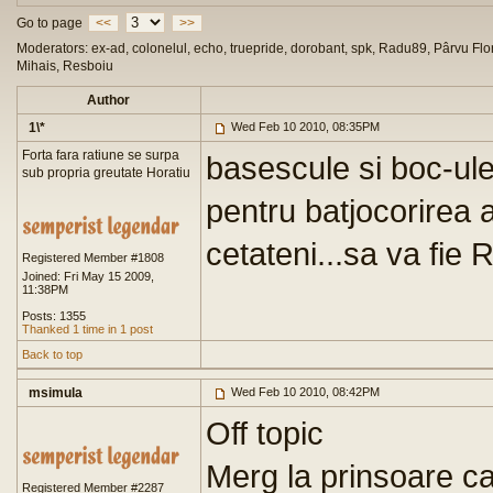
Go to page
<<
>>
Moderators: ex-ad, colonelul, echo, truepride, dorobant, spk, Radu89, Pârvu Flor
Mihais, Resboiu
Author
1\*
Wed Feb 10 2010, 08:35PM
Forta fara ratiune se surpa
basescule si boc-ule
sub propria greutate Horatiu
pentru batjocorirea 
cetateni...sa va fie 
Registered Member #1808
Joined: Fri May 15 2009,
11:38PM
Posts: 1355
Thanked 1 time in 1 post
Back to top
msimula
Wed Feb 10 2010, 08:42PM
Off topic
Merg la prinsoare ca 
Registered Member #2287