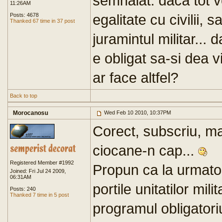
semnalat: daca tot vo
11:26AM
egalitate cu civilii, 
Posts: 4678
Thanked 67 time in 37 post
juramintul militar... d
e obligat sa-si dea v
ar face altfel?
Back to top
Morocanosu
Wed Feb 10 2010, 10:37PM
Corect, subscriu, ma
ciocane-n cap...
Registered Member #1992
Propun ca la urmatoa
Joined: Fri Jul 24 2009,
06:31AM
portile unitatilor mil
Posts: 240
Thanked 7 time in 5 post
programul obligator