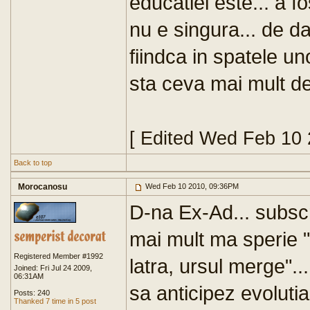
educatiei este... a fo
nu e singura... de da
fiindca in spatele un
sta ceva mai mult dec
[ Edited Wed Feb 10
Back to top
Morocanosu
Wed Feb 10 2010, 09:36PM
D-na Ex-Ad... subscri
mai mult ma sperie "s
Registered Member #1992
latra, ursul merge".
Joined: Fri Jul 24 2009,
06:31AM
sa anticipez evolutia
Posts: 240
Thanked 7 time in 5 post