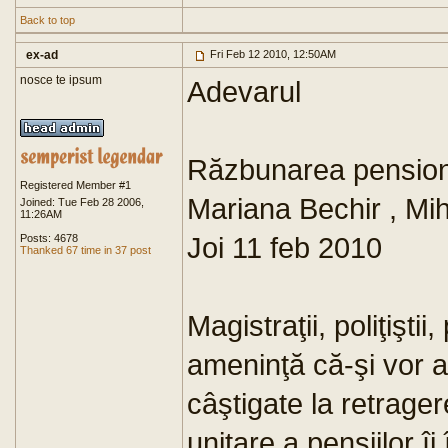
Back to top
ex-ad
Fri Feb 12 2010, 12:50AM
nosce te ipsum
Adevarul
Răzbunarea pensionar
Registered Member #1
Mariana Bechir , Mi
Joined: Tue Feb 28 2006,
11:26AM
Joi 11 feb 2010
Posts: 4678
Thanked 67 time in 37 post
Magistraţii, poliţiştii,
ameninţă că-şi vor a
câştigate la retragere
unitare a pensiilor î