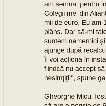
am semnat pentru in
Colegii mei din Alia
mii de euro. Eu am 
plâns. Dar să-mi taie
suntem nemernici şi n
ajunge după recalcul
Îi voi acţiona în inst
fiindcă nu accept să 
nesimţiţi!", spune ge
Gheorghe Micu, fost
că are o pensie de 6