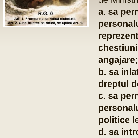
a. sa per
personalu
reprezent
chestiuni
angajare;
b. sa inla
dreptul d
c. sa per
personalu
politice l
d. sa int