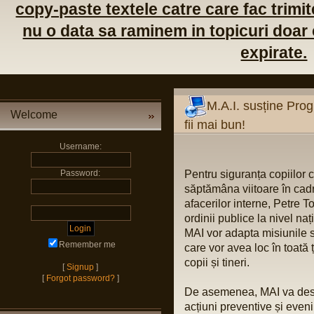
copy-paste textele catre care fac trimite
nu o data sa raminem in topicuri doar c
expirate.
M.A.I. susține Prog
Welcome
fii mai bun!
Username:
Password:
Pentru siguranța copiilor c
săptămâna viitoare în cadru
afacerilor interne, Petre T
ordinii publice la nivel naț
MAI vor adapta misiunile 
Remember me
care vor avea loc în toată 
copii și tineri.
[
Signup
]
[
Forgot password?
]
De asemenea, MAI va desf
acțiuni preventive și even