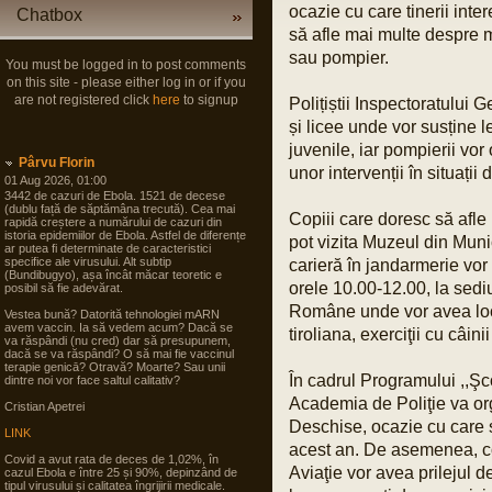
ocazie cu care tinerii inter
Chatbox
să afle mai multe despre mu
sau pompier.
You must be logged in to post comments
on this site - please either log in or if you
are not registered click
here
to signup
Polițiștii Inspectoratului 
și licee unde vor susține 
juvenile, iar pompierii vor
Pârvu Florin
unor intervenții în situații
01 Aug 2026, 01:00
3442 de cazuri de Ebola. 1521 de decese
(dublu față de săptămâna trecută). Cea mai
Copiii care doresc să afle 
rapidă creștere a numărului de cazuri din
istoria epidemiilor de Ebola. Astfel de diferențe
pot vizita Muzeul din Munici
ar putea fi determinate de caracteristici
specifice ale virusului. Alt subtip
carieră în jandarmerie vor p
(Bundibugyo), așa încât măcar teoretic e
orele 10.00-12.00, la sedi
posibil să fie adevărat.
Române unde vor avea loc 
Vestea bună? Datorită tehnologiei mARN
avem vaccin. Ia să vedem acum? Dacă se
tiroliana, exerciţii cu câin
va răspândi (nu cred) dar să presupunem,
dacă se va răspândi? O să mai fie vaccinul
terapie genicā? Otravă? Moarte? Sau unii
În cadrul Programului ,,Şco
dintre noi vor face saltul calitativ?
Academia de Poliţie va orga
Cristian Apetrei
Deschise, ocazie cu care 
LINK
acest an. De asemenea, cop
Covid a avut rata de deces de 1,02%, în
Aviaţie vor avea prilejul de
cazul Ebola e între 25 și 90%, depinzând de
tipul virusului și calitatea îngrijirii medicale.