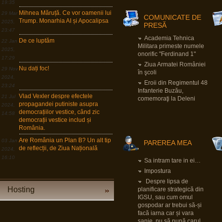
19:35
Mihnea Măruță. Ce vor oamenii lui
29 Mar
COMUNICATE DE
Pârvu Florin
Trump. Monarhia AI și Apocalipsa
2025,
PRESĂ
05 Sep 2025, 20:02
23:47
It's not enough to be up to date, you have to
Academia Tehnica
be up to tomorrow.
De ce luptăm
22 Jan
Militara primeste numele
2025,
Nu e suficient să fii la curent cu ce se
onorific "Ferdinand 1"
întâmplă azi, trebuie să fii la curent cu ce se
17:29
va întâmpla mâine.
Ziua Armatei României
Nu dați foc!
29 Nov
în şcoli
David Ben Gurion, fost prim ministru israelian
2024,
Eroii din Regimentul 48
23:24
Infanterie Buzău,
Pârvu Florin
Vlad Vexler despre efectele
21 Jul
comemoraţi la Deleni
28 Aug 2025, 01:17
propagandei putiniste asupra
2024,
În Marea Britanie ura rasială, religioasă,
democrațiilor vestice, când zic
14:58
legată de orientarea sexuală sau de
democrații vestice includ și
dizabilitate e circumstanță agravantă care
conduce la dublarea minimului și maximului
România.
pedepsei pentru infracțiuni astfel motivate.
Poate e cazul ca și societatea românească
Are România un Plan B? Un alt tip
03 Jan
PAREREA MEA
să înceapă să se gândească la asta.
de reflecții, de Ziua Națională
2024,
Zic și eu, mnah…
16:10
Sa intram tare in ei…
Pârvu Florin
Impostura
29 Jul 2025, 20:20
Despre lipsa de
Să lămurim și de ce congresul SUA e în
Hosting
planificare strategică din
buzunarul de la piept al oricărui guvern
IGSU, sau cum omul
israelian:
LINK
gospodar ar trebui să-și
facă iarna car și vara
sanie, nu să pună carul