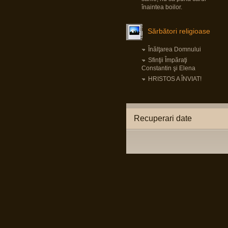
Pârvu Florin
înaintea boilor.
19 May 2025, 18:10
Fii-mea, optimistă: Mi-am recăpătat
încrederea în România!
Eu, pesimist: Cinci milioane de români au
Sărbători religioase
votat un cocalar filorus criptofascist.
Fii-mea, realistă: …
Înălţarea Domnului
Sfinţii Împăraţi
Pârvu Florin
Constantin şi Elena
03 May 2025, 21:24
Mergi la vot, nu lăsa diaspora să-ți decidă
HRISTOS A ÎNVIAT!
viitorul!
😂
Pârvu Florin
Recuperari date
08 Mar 2025, 19:18
The paradox is that 500 million Europeans are
asking 300 million Americans to defend them
against 140 million Russians. We must rely on
ourselves, fully aware of our potential and
with confidence that we are a global power.
Donald Tusk, prim ministru polonez
LINK
Citiți tot articolul, că-i interesant.
Pârvu Florin
14 Feb 2025, 18:16
L-au arestat pe Zisu, băăă!!!😂
Io credeam că-i mort de cel puțin zece ani,
dat fiind de cât timp știu că e general!😂