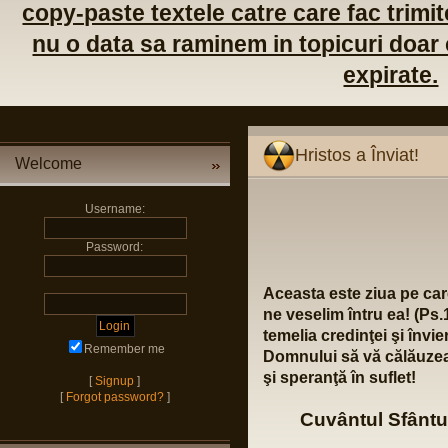
copy-paste textele catre care fac trimite
nu o data sa raminem in topicuri doar c
expirate.
Hristos a Înviat!
Welcome
Username:
Password:
Aceasta este ziua pe ca
ne veselim întru ea! (Ps.1
temelia credinţei şi învie
Remember me
Domnului să vă călăuzea
şi speranţă în suflet!
[
Signup
]
[
Forgot password?
]
Cuvântul Sfântul