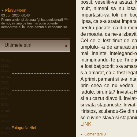
postit, veseliti-va astazi.
mult, nimeni sa nu iasa 
Pârvu Florin
impartasiti-va toti din 
03 Jun 2026, 00:48
Printre altele, și de asta își bat occidentalii ****
lipsa, ca s-a aratat Impar
de noi, în timp ce țări mai puțin potente
demografic și în unele cazuri și economic se
pentru pacate, ca din mor
pregătesc pentru tot ce poate fi mai rău și
de moarte, ca ne-a izbavit
angrenează în pregăteala asta largi segmente
din societate, noi încă dezbatem cine e
Cel ce a fost tinut de e
agresorul.
Ultimele stiri
umplutu-l-a de amaraciune
“Armele sunt importante, dar dacă izbucnește
războiul cea mai bună resursă a Europei sunt
mai inainte intelegand-o
oamenii.”
intimpinandu-Te pe Tine jo
30 May
LINK
a fost batjocorit; s-a amar
2026,
14:02
s-a amarat, ca a fost legat
Pârvu Florin
27 Feb
A primit pamant si s-a inta
19 Mar 2026, 00:50
2026,
prin ceea ce nu vedea. U
Down to Earth: The Astronaut’s Perspective
10:09
LINK
iadule, biruinta? Inviat-a H
27 Sep
si au cazut diavolii. Inviat
2025,
Pârvu Florin
si viata stapaneste. Inviat
01:11
30 Dec 2025, 18:17
Dacă e ceva ce am învățat în viața asta,
Hristos, sculandu-Se din m
29 Jul
după lecția numărul unu: ține aproape de cei
2025,
se cuvine slava si stapanir
care te iubesc, e faptul că o criză e în egală
măsură o oportunitate, dar asta doar în
19:26
LINK
măsura în care ești dispus să sacrifici
Fotografia zilei
13 May
confortul pe termen scurt și să ți asumi
riscuri.
2025,
Comentarii 0
LINK