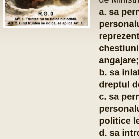
a. sa per
personalu
reprezent
chestiuni
angajare;
b. sa inla
dreptul d
c. sa per
personalu
politice l
d. sa int