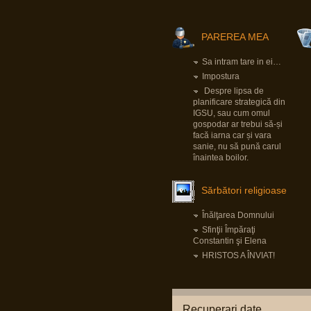
Pârvu Florin
19 May 2025, 18:10
Fii-mea, optimistă: Mi-am recăpătat
încrederea în România!
PAREREA MEA
Eu, pesimist: Cinci milioane de români au
votat un cocalar filorus criptofascist.
Fii-mea, realistă: …
Sa intram tare in ei…
Impostura
Pârvu Florin
Despre lipsa de
03 May 2025, 21:24
planificare strategică din
Mergi la vot, nu lăsa diaspora să-ți decidă
viitorul!
IGSU, sau cum omul
😂
gospodar ar trebui să-și
facă iarna car și vara
sanie, nu să pună carul
Pârvu Florin
înaintea boilor.
08 Mar 2025, 19:18
The paradox is that 500 million Europeans are
asking 300 million Americans to defend them
against 140 million Russians. We must rely on
Sărbători religioase
ourselves, fully aware of our potential and
with confidence that we are a global power.
Donald Tusk, prim ministru polonez
Înălţarea Domnului
LINK
Citiți tot articolul, că-i interesant.
Sfinţii Împăraţi
Constantin şi Elena
HRISTOS A ÎNVIAT!
Pârvu Florin
14 Feb 2025, 18:16
L-au arestat pe Zisu, băăă!!!😂
Io credeam că-i mort de cel puțin zece ani,
dat fiind de cât timp știu că e general!😂
Recuperari date