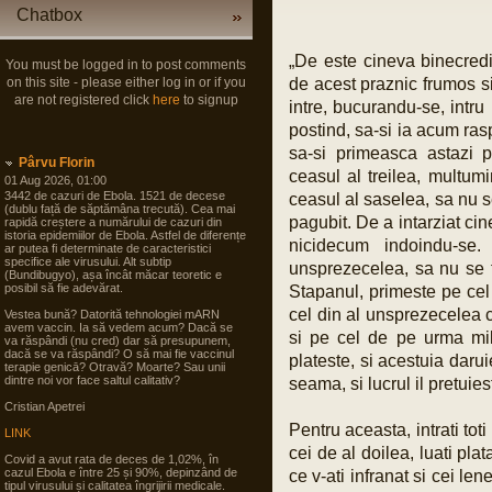
Chatbox
„De este cineva binecred
You must be logged in to post comments
on this site - please either log in or if you
de acest praznic frumos si
are not registered click
here
to signup
intre, bucurandu-se, intr
postind, sa-si ia acum rasp
sa-si primeasca astazi 
Pârvu Florin
ceasul al treilea, multu
01 Aug 2026, 01:00
3442 de cazuri de Ebola. 1521 de decese
ceasul al saselea, sa nu s
(dublu față de săptămâna trecută). Cea mai
pagubit. De a intarziat ci
rapidă creștere a numărului de cazuri din
istoria epidemiilor de Ebola. Astfel de diferențe
nicidecum indoindu-se
ar putea fi determinate de caracteristici
specifice ale virusului. Alt subtip
unsprezecelea, sa nu se te
(Bundibugyo), așa încât măcar teoretic e
posibil să fie adevărat.
Stapanul, primeste pe cel
cel din al unsprezecelea c
Vestea bună? Datorită tehnologiei mARN
avem vaccin. Ia să vedem acum? Dacă se
si pe cel de pe urma mil
va răspândi (nu cred) dar să presupunem,
dacă se va răspândi? O să mai fie vaccinul
plateste, si acestuia daruie
terapie genicā? Otravă? Moarte? Sau unii
dintre noi vor face saltul calitativ?
seama, si lucrul il pretuies
Cristian Apetrei
Pentru aceasta, intrati toti
LINK
cei de al doilea, luati pla
Covid a avut rata de deces de 1,02%, în
cazul Ebola e între 25 și 90%, depinzând de
ce v-ati infranat si cei lene
tipul virusului și calitatea îngrijirii medicale.