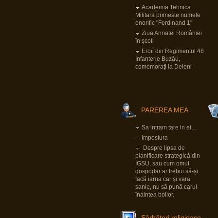
Pârvu Florin
Academia Tehnica
19 May 2025, 18:10
Militara primeste numele
Fii-mea, optimistă: Mi-am recăpătat
încrederea în România!
onorific "Ferdinand 1"
Eu, pesimist: Cinci milioane de români au
Ziua Armatei României
votat un cocalar filorus criptofascist.
Fii-mea, realistă: …
în şcoli
Eroii din Regimentul 48
Pârvu Florin
Infanterie Buzău,
03 May 2025, 21:24
comemoraţi la Deleni
Mergi la vot, nu lăsa diaspora să-ți decidă
viitorul!
😂
Pârvu Florin
PAREREA MEA
08 Mar 2025, 19:18
The paradox is that 500 million Europeans are
asking 300 million Americans to defend them
Sa intram tare in ei…
against 140 million Russians. We must rely on
ourselves, fully aware of our potential and
Impostura
with confidence that we are a global power.
Despre lipsa de
Donald Tusk, prim ministru polonez
LINK
planificare strategică din
Citiți tot articolul, că-i interesant.
IGSU, sau cum omul
gospodar ar trebui să-și
facă iarna car și vara
Pârvu Florin
sanie, nu să pună carul
14 Feb 2025, 18:16
L-au arestat pe Zisu, băăă!!!😂
înaintea boilor.
Io credeam că-i mort de cel puțin zece ani,
dat fiind de cât timp știu că e general!😂
Sărbători religioase