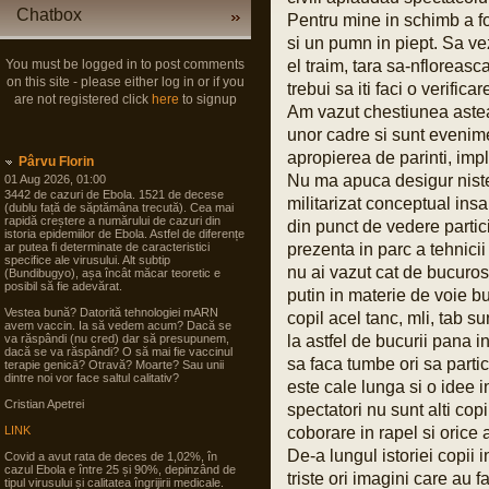
Chatbox
Pentru mine in schimb a fo
si un pumn in piept. Sa ve
You must be logged in to post comments
el traim, tara sa-nfloreasc
on this site - please either log in or if you
trebui sa iti faci o verific
are not registered click
here
to signup
Am vazut chestiunea astea,
unor cadre si sunt evenime
apropierea de parinti, impli
Pârvu Florin
Nu ma apuca desigur niste 
01 Aug 2026, 01:00
3442 de cazuri de Ebola. 1521 de decese
militarizat conceptual ins
(dublu față de săptămâna trecută). Cea mai
rapidă creștere a numărului de cazuri din
din punct de vedere partic
istoria epidemiilor de Ebola. Astfel de diferențe
ar putea fi determinate de caracteristici
prezenta in parc a tehnici
specifice ale virusului. Alt subtip
nu ai vazut cat de bucuros
(Bundibugyo), așa încât măcar teoretic e
posibil să fie adevărat.
putin in materie de voie b
Vestea bună? Datorită tehnologiei mARN
copil acel tanc, mli, tab s
avem vaccin. Ia să vedem acum? Dacă se
va răspândi (nu cred) dar să presupunem,
la astfel de bucurii pana i
dacă se va răspândi? O să mai fie vaccinul
sa faca tumbe ori sa parti
terapie genicā? Otravă? Moarte? Sau unii
dintre noi vor face saltul calitativ?
este cale lunga si o idee i
Cristian Apetrei
spectatori nu sunt alti copii
LINK
coborare in rapel si orice
De-a lungul istoriei copii 
Covid a avut rata de deces de 1,02%, în
cazul Ebola e între 25 și 90%, depinzând de
triste ori imagini care au 
tipul virusului și calitatea îngrijirii medicale.