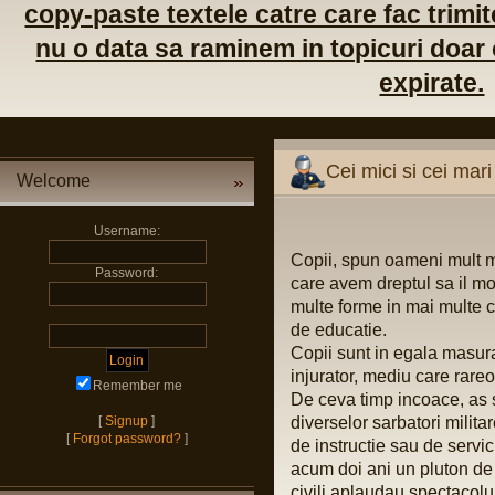
copy-paste textele catre care fac trimite
nu o data sa raminem in topicuri doar c
expirate.
Cei mici si cei mari
Welcome
Username:
Copii, spun oameni mult ma
Password:
care avem dreptul sa il mo
multe forme in mai multe 
de educatie.
Copii sunt in egala masura 
injurator, mediu care rareo
Remember me
De ceva timp incoace, as s
[
Signup
]
diverselor sarbatori milita
[
Forgot password?
]
de instructie sau de servic
acum doi ani un pluton de c
civili aplaudau spectacolul