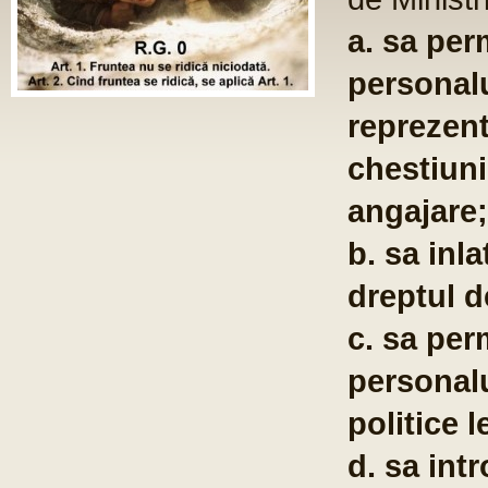
ociatii
 de
ivind
armate;
de
si