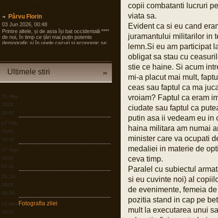
copii combatanti lucruri pe
viata sa.
Pârvu Florin
03 Jun 2026, 00:48
Evident ca si eu cand era
Printre altele, și de asta își bat occidentalii ****
juramantului militarilor in
de noi, în timp ce țări mai puțin potente
demografic și în unele cazuri și economic se
lemn.Si eu am participat la
pregătesc pentru tot ce poate fi mai rău și
angrenează în pregăteala asta largi segmente
obligat sa stau cu ceasuri
din societate, noi încă dezbatem cine e
stie ce haine. Si acum intr
agresorul.
Ultimele stiri
mi-a placut mai mult, faptul
“Armele sunt importante, dar dacă izbucnește
războiul cea mai bună resursă a Europei sunt
ceas sau faptul ca ma juc
oamenii.”
30 May
vroiam? Faptul ca eram imb
LINK
2026,
ciudate sau faptul ca pute
14:02
putin asa ii vedeam eu in 
Pârvu Florin
27 Feb
haina militara am numai am
19 Mar 2026, 00:50
2026,
Down to Earth: The Astronaut’s Perspective
minister care va ocupati d
10:09
LINK
medaliei in materie de opti
27 Sep
ceva timp.
2025,
Pârvu Florin
01:11
Paralel cu subiectul armata
30 Dec 2025, 18:17
Dacă e ceva ce am învățat în viața asta,
29 Jul
si eu cuvinte noi) al copiilo
după lecția numărul unu: ține aproape de cei
2025,
care te iubesc, e faptul că o criză e în egală
de evenimente, femeia de l
măsură o oportunitate, dar asta doar în
19:26
măsura în care ești dispus să sacrifici
pozitia stand in cap pe be
Fotografia zilei
13 May
confortul pe termen scurt și să ți asumi
mult la executarea unui sal
riscuri.
2025,
LINK