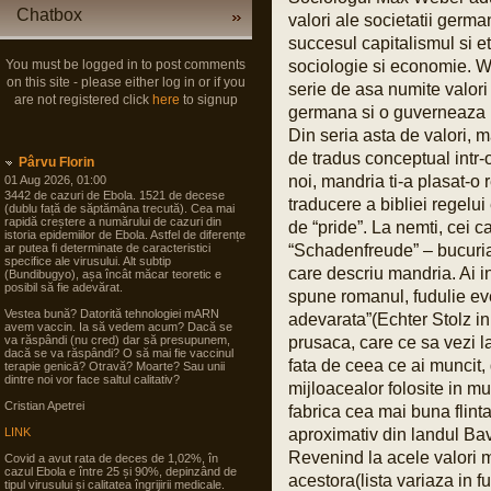
Chatbox
valori ale societatii germa
succesul capitalismul si e
You must be logged in to post comments
sociologie si economie. W
on this site - please either log in or if you
serie de asa numite valori
are not registered click
here
to signup
germana si o guverneaza i
Din seria asta de valori, 
de tradus conceptual intr-
Pârvu Florin
noi, mandria ti-a plasat-o r
01 Aug 2026, 01:00
3442 de cazuri de Ebola. 1521 de decese
traducere a bibliei regelu
(dublu față de săptămâna trecută). Cea mai
rapidă creștere a numărului de cazuri din
de “pride”. La nemti, cei 
istoria epidemiilor de Ebola. Astfel de diferențe
ar putea fi determinate de caracteristici
“Schadenfreude” – bucuria
specifice ale virusului. Alt subtip
care descriu mandria. Ai 
(Bundibugyo), așa încât măcar teoretic e
posibil să fie adevărat.
spune romanul, fudulie ev
Vestea bună? Datorită tehnologiei mARN
adevarata”(Echter Stolz in
avem vaccin. Ia să vedem acum? Dacă se
va răspândi (nu cred) dar să presupunem,
prusaca, care ce sa vezi l
dacă se va răspândi? O să mai fie vaccinul
fata de ceea ce ai muncit, 
terapie genicā? Otravă? Moarte? Sau unii
dintre noi vor face saltul calitativ?
mijloacealor folosite in mu
Cristian Apetrei
fabrica cea mai buna flinta
LINK
aproximativ din landul Bav
Revenind la acele valori 
Covid a avut rata de deces de 1,02%, în
cazul Ebola e între 25 și 90%, depinzând de
acestora(lista variaza in 
tipul virusului și calitatea îngrijirii medicale.