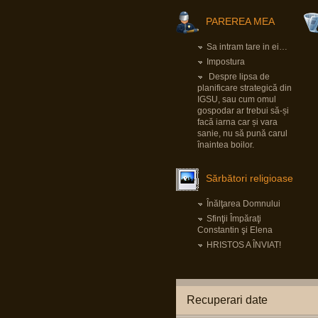
Pârvu Florin
PAREREA MEA
25 Jan 2025, 17:05
Am foarte puține motive ca la orice alegeri să
votez PSD și Marcel Ciolacu.
Sa intram tare in ei…
Ei bine, domnul Ciolacu tocmai mi-a dat un
motiv extrem de puternic să nu-l votez și să
Impostura
nu votez PSD:
Romanian PM Ciolacu invited Netanyahu to
Despre lipsa de
Bucharest
planificare strategică din
LINK
IGSU, sau cum omul
Mă rog, înțeleg că România e o țară liberă în
care oricine, inclusiv prim ministrul, poate
gospodar ar trebui să-și
spune orice prostie, dar dacă Netanyahu
facă iarna car și vara
ajunge în România și nu e arestat imediat, nu-
sanie, nu să pună carul
mi rămâne decât să renunț la cetățenia
română, fiindcă o să-mi pierd definitiv
înaintea boilor.
încrederea că țara mea e o țară civilizată
care se opune barbariei.
Sărbători religioase
Pârvu Florin
28 Dec 2024, 15:24
Înălţarea Domnului
Un domn a scris pe gardul palatului Cotroceni
Sfinţii Împăraţi
mesajul: “Trădătorule, pleacă!” și a fost
amendat de Jandarmerie.
Constantin şi Elena
Am rugămintea către oricine citește asta ca
HRISTOS A ÎNVIAT!
daca are cunoștință că domnul respectiv a
creat un crowdfunding ca să-și plătească
amenda, să fiu informat ca să contribui la acel
fond, eu am căutat și n am găsit nimic.
Mulțumesc anticipat!
Recuperari date
Pârvu Florin