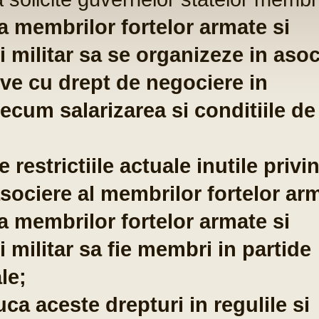
ST
Fo
com
po
te
co
pu
em