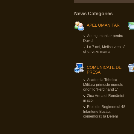
Pârvu Florin
19 May 2025, 18:10
Fii-mea, optimistă: Mi-am recăpătat
News Categories
încrederea în România!
Eu, pesimist: Cinci milioane de români au
votat un cocalar filorus criptofascist.
Fii-mea, realistă: …
APEL UMANITAR
Pârvu Florin
Anunţ umanitar pentru
David
03 May 2025, 21:24
Mergi la vot, nu lăsa diaspora să-ți decidă
La 7 ani, Melisa vrea să-
viitorul!
şi salveze mama
😂
Pârvu Florin
COMUNICATE DE
08 Mar 2025, 19:18
PRESĂ
The paradox is that 500 million Europeans are
asking 300 million Americans to defend them
Academia Tehnica
against 140 million Russians. We must rely on
ourselves, fully aware of our potential and
Militara primeste numele
with confidence that we are a global power.
onorific "Ferdinand 1"
Donald Tusk, prim ministru polonez
LINK
Ziua Armatei României
Citiți tot articolul, că-i interesant.
în şcoli
Eroii din Regimentul 48
Pârvu Florin
Infanterie Buzău,
14 Feb 2025, 18:16
comemoraţi la Deleni
L-au arestat pe Zisu, băăă!!!😂
Io credeam că-i mort de cel puțin zece ani,
dat fiind de cât timp știu că e general!😂