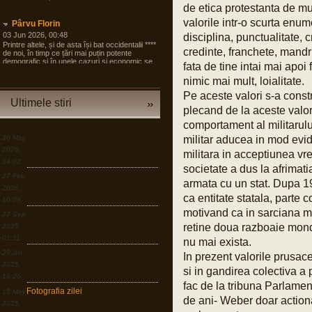
de etica protestanta de mu
valorile intr-o scurta enum
Pârvu Florin
03 Jun 2026, 00:48
disciplina, punctualitate, c
Printre altele, și de asta își bat occidentalii ****
credinte, franchete, mandr
de noi, în timp ce țări mai puțin potente
demografic și în unele cazuri și economic se
fata de tine intai mai apoi
pregătesc pentru tot ce poate fi mai rău și
angrenează în pregăteala asta largi segmente
nimic mai mult, loialitate.
din societate, noi încă dezbatem cine e
Pe aceste valori s-a constr
agresorul.
Ultimele stiri
plecand de la aceste valor
“Armele sunt importante, dar dacă izbucnește
războiul cea mai bună resursă a Europei sunt
comportament al militarului
oamenii.”
30 May
militar aducea in mod evid
LINK
2026,
militara in acceptiunea vre
14:02
societate a dus la afrimati
Pârvu Florin
27 Feb
armata cu un stat. Dupa 194
19 Mar 2026, 00:50
2026,
Down to Earth: The Astronaut’s Perspective
ca entitate statala, parte 
10:09
LINK
motivand ca in sarciana mi
27 Sep
retine doua razboaie mond
2025,
Pârvu Florin
01:11
nu mai exista.
30 Dec 2025, 18:17
Dacă e ceva ce am învățat în viața asta,
29 Jul
In prezent valorile prusac
după lecția numărul unu: ține aproape de cei
2025,
care te iubesc, e faptul că o criză e în egală
si in gandirea colectiva a 
măsură o oportunitate, dar asta doar în
19:26
măsura în care ești dispus să sacrifici
fac de la tribuna Parlamen
Fotografia zilei
13 May
confortul pe termen scurt și să ți asumi
de ani- Weber doar action
riscuri.
2025,
LINK