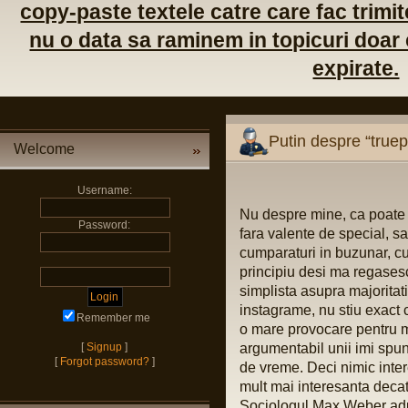
copy-paste textele catre care fac trimite
nu o data sa raminem in topicuri doar c
expirate.
Putin despre “truep
Welcome
Username:
Nu despre mine, ca poate 
Password:
fara valente de special, s
cumparaturi in buzunar, cu
principiu desi ma regasesc 
simplista asupra majoritat
instagrame, nu stiu exact c
Remember me
o mare provocare pentru mi
[
Signup
]
argumentabil unii imi spun
[
Forgot password?
]
de vreme. Deci nimic inter
mult mai interesanta deca
Sociologul Max Weber aduc