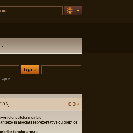
Signup
ras)
guvernelor statelor membre:
ganizeze in asociatii reprezentative cu drept de
membrilor fortelor armate;