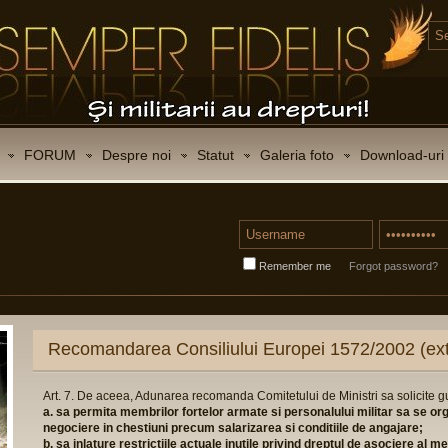
FORUM
Despre noi
Statut
Galeria foto
Download-uri
Remember me
Forgot password?
Recomandarea Consiliului Europei 1572/2002 (ext
Art. 7. De aceea, Adunarea recomanda Comitetului de Ministri sa solicite 
a. sa permita membrilor fortelor armate si personalului militar sa se or
negociere in chestiuni precum salarizarea si conditiile de angajare;
b. sa inlature restrictiile actuale inutile privind dreptul de asociere al 