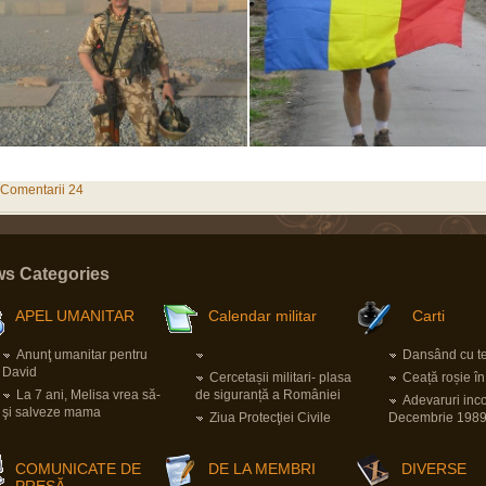
Comentarii 24
s Categories
APEL UMANITAR
Calendar militar
Carti
Anunţ umanitar pentru
Dansând cu ter
David
Cercetașii militari- plasa
Ceață roșie î
La 7 ani, Melisa vrea să-
de siguranță a României
Adevaruri inc
şi salveze mama
Ziua Protecţiei Civile
Decembrie 198
COMUNICATE DE
DE LA MEMBRI
DIVERSE