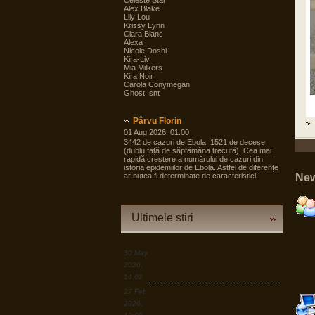
Celeste Star
Alex Blake
Lily Lou
Krissy Lynn
Clara Blanc
Alexa
Nicole Doshi
Kira-Liv
Mia Milkers
Kira Noir
Carola Conymegan
Ghost Isnt
Pârvu Florin
01 Aug 2026, 01:00
3442 de cazuri de Ebola. 1521 de decese
(dublu față de săptămâna trecută). Cea mai
rapidă creștere a numărului de cazuri din
istoria epidemiilor de Ebola. Astfel de diferențe
ar putea fi determinate de caracteristici
New
specifice ale virusului. Alt subtip
(Bundibugyo), așa încât măcar teoretic e
posibil să fie adevărat.
Ultimele stiri
Vestea bună? Datorită tehnologiei mARN
avem vaccin. Ia să vedem acum? Dacă se
va răspândi (nu cred) dar să presupunem,
dacă se va răspândi? O să mai fie vaccinul
terapie genicā? Otravă? Moarte? Sau unii
30 May
dintre noi vor face saltul calitativ?
2026,
14:02
Cristian Apetrei
27 Feb
LINK
2026,
Covid a avut rata de deces de 1,02%, în