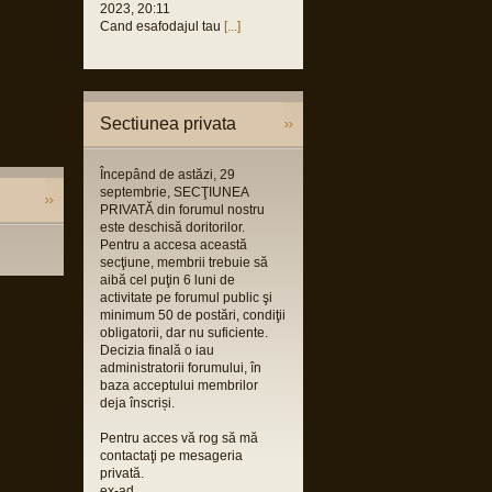
2023, 20:11
Cand esafodajul tau
[...]
Sectiunea privata
Începând de astăzi, 29
septembrie, SECŢIUNEA
PRIVATĂ din forumul nostru
este deschisă doritorilor.
Pentru a accesa această
secţiune, membrii trebuie să
aibă cel puţin 6 luni de
activitate pe forumul public şi
minimum 50 de postări, condiţii
obligatorii, dar nu suficiente.
Decizia finală o iau
administratorii forumului, în
baza acceptului membrilor
deja înscriși.
Pentru acces vă rog să mă
contactaţi pe mesageria
privată.
ex-ad