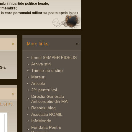
bri in partide politice legale;
lor membre;
i la care personalul militar sa poata apela in caz
More links
Imnul SEMPER FIDELIS
Arhiva stiri
 S-a
Trimite-ne o stire
Marsuri
Articole
2% pentru voi
Directia Generala
Anticoruptie din MAI
1, 01:46
Resboiu blog
Asociatia ROMIL
InfoMondo
Fundatia Pentru