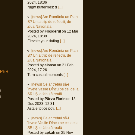
2024, 18:36
Night butterflies: d
[...]
[news] Are România un Plan
B? Un alt tip de reflecții, de
Ziua Națională
Posted by
Frigiderul
on 12 Mar
2024, 18:39
Elevate your dating
[...]
[news] Are România un Plan
B? Un alt tip de reflecții, de
Ziua Națională
Posted by
alonso
on 21 Feb
2024, 17:26
MPER
Turn casual moments
[...]
[news] Ce ar trebui să-i
învețe Vasile Dîncu pe cei de la
i
SRI. Și o fabulă reală
i
Posted by
Pârvu Florin
on 18
Dec 2023, 12:31
Asta e tot ce poti,
[...]
[news] Ce ar trebui să-i
învețe Vasile Dîncu pe cei de la
SRI. Și o fabulă reală
Posted by
apkah
on 25 Nov