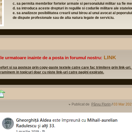
c. sa permita membrilor fortelor armate si personalului militar sa fie mem
d. sa introduca aceste drepturi in regulile si codurile militare ale state
e. sa analizeze posibilitatea crearii unui birou al unui avocat al poporulu
de dispute profesionale sau de alta natura legate de serviciu.
LINK
ile urmatoare inainte de a posta in forumul nostru:
rt si sa posteze prin copy-paste textele catre care fac trimitere prin link-uri.
 raminem in topicuri doar cu niste link-uri catre pagini expirate.
Publicat de
Pârvu Florin
/
03 Mar 202