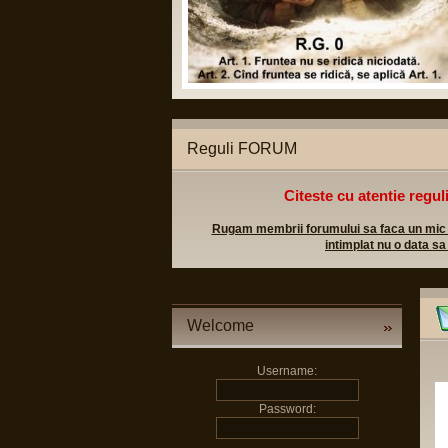
Reguli FORUM
Citeste cu atentie regul
Rugam membrii forumului sa faca un mic efo
intimplat nu o data sa
Welcome
Username:
Password: