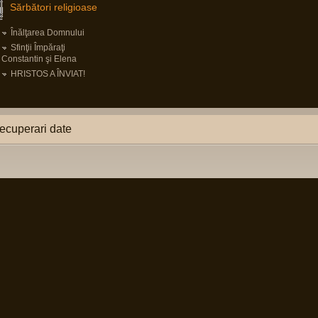
Sărbători religioase
Înălţarea Domnului
Sfinţii Împăraţi
Constantin şi Elena
HRISTOS A ÎNVIAT!
ecuperari date