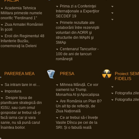
PRESĂ
Prima zi a Conferinţei
Academia Tehnica
Internaţionale a Experţilor
Militara primeste numele
SECDEF 19
onorific "Ferdinand 1"
Primele rezultate ale
Ziua Armatei României
colaborării între rezerviştii
în şcoli
voluntari din AORR şi
Eroii din Regimentul 48
structurile din MApN şi
Infanterie Buzău,
SMAp
comemoraţi la Deleni
Centenarul Tancurilor -
100 de ani de tancuri
româneşti
PAREREA MEA
PRESA
Proiect SE
FIDELIS
Sa intram tare in ei…
Mihnea Măruță. Ce vor
oamenii lui Trump.
Impostura
Fotografia zile
Monarhia AI și Apocalipsa
Despre lipsa de
Fotografia zile
Are România un Plan B?
planificare strategică din
Un alt tip de reflecții, de
IGSU, sau cum omul
Ziua Națională
gospodar ar trebui să-și
facă iarna car și vara
Ce ar trebui să-i învețe
sanie, nu să pună carul
Vasile Dîncu pe cei de la
înaintea boilor.
SRI. Și o fabulă reală