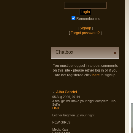
Remember me
[
Signup
]
[
Forgot password?
]
Chatbox
You must be logged in to post comments
on this site - please either log in or if you
are not registered click
here
to signup
Albu Gabriel
05 Aug 2026, 07:44
A real girl will make your night complete - No
Selfie
LINK
Let her brighten up your night
NEW GIRLS
Medix Kate