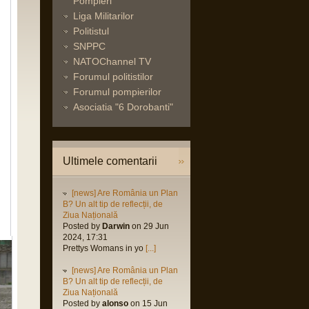
Pompieri
Liga Militarilor
Politistul
SNPPC
NATOChannel TV
Forumul politistilor
Forumul pompierilor
Asociatia "6 Dorobanti"
Ultimele comentarii
[news] Are România un Plan
B? Un alt tip de reflecții, de
Ziua Națională
Posted by
Darwin
on 29 Jun
2024, 17:31
Prettys Womans in yo
[...]
[news] Are România un Plan
B? Un alt tip de reflecții, de
Ziua Națională
Posted by
alonso
on 15 Jun