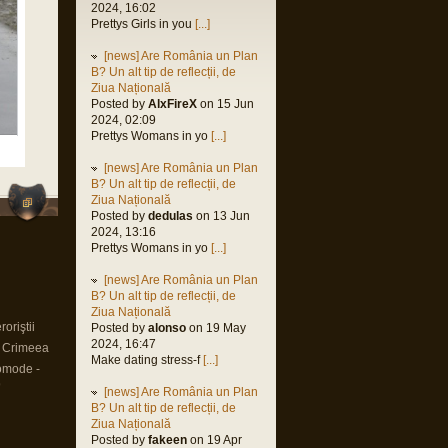
2024, 16:02
Prettys Girls in you
[...]
[news] Are România un Plan
B? Un alt tip de reflecții, de
Ziua Națională
Posted by
AlxFireX
on 15 Jun
2024, 02:09
Prettys Womans in yo
[...]
[news] Are România un Plan
B? Un alt tip de reflecții, de
Ziua Națională
Posted by
dedulas
on 13 Jun
2024, 13:16
Prettys Womans in yo
[...]
[news] Are România un Plan
B? Un alt tip de reflecții, de
Ziua Națională
oriştii
Posted by
alonso
on 19 May
2024, 16:47
n Crimeea
Make dating stress-f
[...]
omode -
9
[news] Are România un Plan
B? Un alt tip de reflecții, de
Ziua Națională
Posted by
fakeen
on 19 Apr