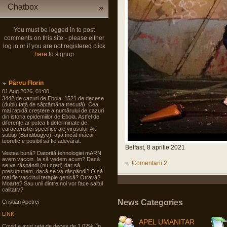
Chatbox
You must be logged in to post
comments on this site - please either
log in or if you are not registered click
here
to signup
Pârvu Florin
01 Aug 2026, 01:00
3442 de cazuri de Ebola. 1521 de decese
(dublu față de săptămâna trecută). Cea
mai rapidă creștere a numărului de cazuri
din istoria epidemiilor de Ebola. Astfel de
diferențe ar putea fi determinate de
caracteristici specifice ale virusului. Alt
subtip (Bundibugyo), așa încât măcar
teoretic e posibil să fie adevărat.
Belfast, 8 aprilie 2021
Vestea bună? Datorită tehnologiei mARN
avem vaccin. Ia să vedem acum? Dacă
Comentarii 2
se va răspândi (nu cred) dar să
presupunem, dacă se va răspândi? O să
mai fie vaccinul terapie genicā? Otravă?
Moarte? Sau unii dintre noi vor face saltul
calitativ?
News Categories
Cristian Apetrei
LINK
APEL UMANITAR
Covid a avut rata de deces de 1,02%, în