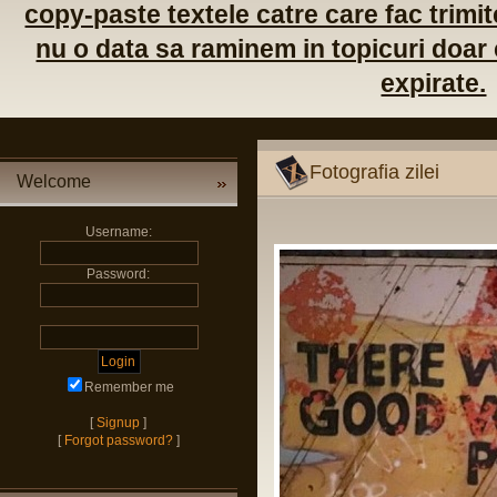
copy-paste textele catre care fac trimite
nu o data sa raminem in topicuri doar c
expirate.
Fotografia zilei
Welcome
Username:
Password:
Remember me
[
Signup
]
[
Forgot password?
]