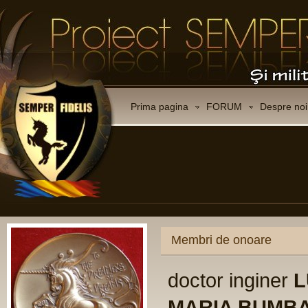
Prima pagina
FORUM
Despre noi
Membri de onoare
doctor inginer
L
MARIA BUMB