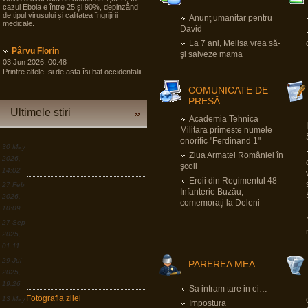
cazul Ebola e între 25 și 90%, depinzând
de tipul virusului și calitatea îngrijirii
Anunţ umanitar pentru
medicale.
David
La 7 ani, Melisa vrea să-
Pârvu Florin
şi salveze mama
03 Jun 2026, 00:48
Printre altele, și de asta își bat occidentalii
**** de noi, în timp ce țări mai puțin potente
demografic și în unele cazuri și economic
COMUNICATE DE
se pregătesc pentru tot ce poate fi mai rău
PRESĂ
și angrenează în pregăteala asta largi
Ultimele stiri
segmente din societate, noi încă
Academia Tehnica
dezbatem cine e agresorul.
Militara primeste numele
“Armele sunt importante, dar dacă
onorific "Ferdinand 1"
izbucnește războiul cea mai bună resursă
30 May
a Europei sunt oamenii.”
Ziua Armatei României în
2026,
şcoli
14:02
LINK
Eroii din Regimentul 48
27 Feb
Infanterie Buzău,
2026,
Pârvu Florin
comemoraţi la Deleni
10:09
19 Mar 2026, 00:50
Down to Earth: The Astronaut’s
27 Sep
Perspective
2025,
LINK
01:11
29 Jul
Pârvu Florin
PAREREA MEA
2025,
30 Dec 2025, 18:17
Dacă e ceva ce am învățat în viața asta,
19:26
Sa intram tare in ei…
după lecția numărul unu: ține aproape de
Fotografia zilei
13 May
cei care te iubesc, e faptul că o criză e în
Impostura