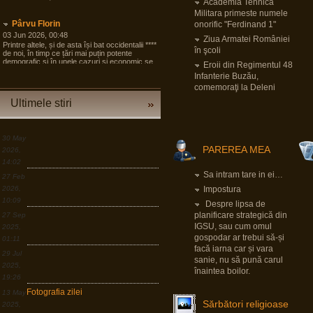
Academia Tehnica
Militara primeste numele
Pârvu Florin
onorific "Ferdinand 1"
03 Jun 2026, 00:48
Ziua Armatei României
Printre altele, și de asta își bat occidentalii ****
în şcoli
de noi, în timp ce țări mai puțin potente
demografic și în unele cazuri și economic se
Eroii din Regimentul 48
pregătesc pentru tot ce poate fi mai rău și
Infanterie Buzău,
angrenează în pregăteala asta largi segmente
din societate, noi încă dezbatem cine e
comemoraţi la Deleni
agresorul.
Ultimele stiri
“Armele sunt importante, dar dacă izbucnește
războiul cea mai bună resursă a Europei sunt
oamenii.”
30 May
LINK
PAREREA MEA
2026,
14:02
Pârvu Florin
Sa intram tare in ei…
27 Feb
19 Mar 2026, 00:50
2026,
Impostura
Down to Earth: The Astronaut’s Perspective
10:09
LINK
Despre lipsa de
planificare strategică din
27 Sep
IGSU, sau cum omul
2025,
Pârvu Florin
gospodar ar trebui să-și
01:11
30 Dec 2025, 18:17
facă iarna car și vara
Dacă e ceva ce am învățat în viața asta,
29 Jul
sanie, nu să pună carul
după lecția numărul unu: ține aproape de cei
2025,
care te iubesc, e faptul că o criză e în egală
înaintea boilor.
măsură o oportunitate, dar asta doar în
19:26
măsura în care ești dispus să sacrifici
Fotografia zilei
13 May
confortul pe termen scurt și să ți asumi
riscuri.
Sărbători religioase
2025,
LINK