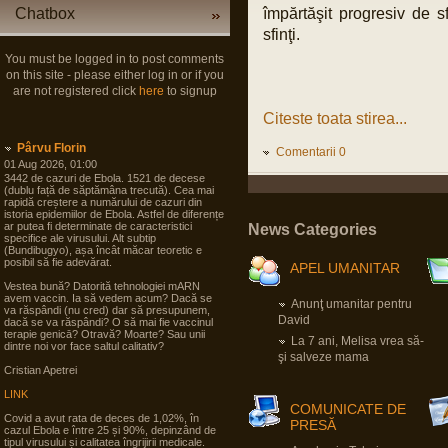
Chatbox
împărtăşit progresiv de sf
sfinţi.
You must be logged in to post comments
on this site - please either log in or if you
are not registered click
here
to signup
Citeste toata stirea...
Pârvu Florin
Comentarii 0
01 Aug 2026, 01:00
3442 de cazuri de Ebola. 1521 de decese
(dublu față de săptămâna trecută). Cea mai
rapidă creștere a numărului de cazuri din
istoria epidemiilor de Ebola. Astfel de diferențe
ar putea fi determinate de caracteristici
News Categories
specifice ale virusului. Alt subtip
(Bundibugyo), așa încât măcar teoretic e
posibil să fie adevărat.
APEL UMANITAR
Vestea bună? Datorită tehnologiei mARN
avem vaccin. Ia să vedem acum? Dacă se
Anunţ umanitar pentru
va răspândi (nu cred) dar să presupunem,
David
dacă se va răspândi? O să mai fie vaccinul
terapie genicā? Otravă? Moarte? Sau unii
La 7 ani, Melisa vrea să-
dintre noi vor face saltul calitativ?
şi salveze mama
Cristian Apetrei
LINK
COMUNICATE DE
Covid a avut rata de deces de 1,02%, în
PRESĂ
cazul Ebola e între 25 și 90%, depinzând de
tipul virusului și calitatea îngrijirii medicale.