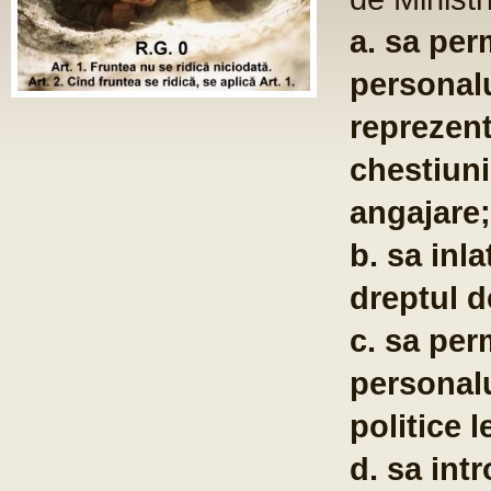
a. sa per
personalu
reprezent
chestiuni
angajare;
b. sa inla
dreptul d
c. sa per
personalu
politice l
d. sa int