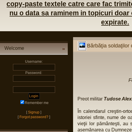
copy-paste textele catre care fac trimite
nu o data sa raminem in topicuri doar c
expirate.
Bărbăţia soldaţilor 
Welcome
Username:
Password:
F
Preot militar
Tudose Ale
Remember me
În calendarul creştin-or
[
Signup
]
[
Forgot password?
]
istoriei sfinte, nume de 
vieţii lor pământeşti, au 
asemănarea cu Dumnezeu; 