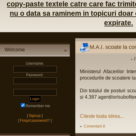
copy-paste textele catre care fac trimite
nu o data sa raminem in topicuri doar c
expirate.
M.A.I. scoate la co
Welcome
Username:
Ministerul Afacerilor I
Password:
procedurile de scoatere la
Din totalul de posturi sco
și 4.387 agenților/subofițeri
Remember me
[
Signup
]
Citeste toata stirea...
[
Forgot password?
]
Comentarii 8