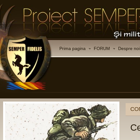
Prima pagina
FORUM
Despre noi
Membri de onoare
doctor inginer
L
MARIA BUMB