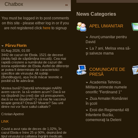
Chatbox
News Categories
You must be logged in to post comments
on this site - please either log in or if you
APEL UMANITAR
are not registered click
here
to signup
Anunţ umanitar pentru
David
Pârvu Florin
La 7 ani, Melisa vrea să-
01 Aug 2026, 01:00
şi salveze mama
3442 de cazuri de Ebola. 1521 de decese
(dublu față de săptămâna trecută). Cea mai
rapidă creștere a numărului de cazuri din
istoria epidemiilor de Ebola. Astfel de diferențe
COMUNICATE DE
ar putea fi determinate de caracteristici
specifice ale virusului. Alt subtip
PRESĂ
(Bundibugyo), așa încât măcar teoretic e
posibil să fie adevărat.
Academia Tehnica
Militara primeste numele
Vestea bună? Datorită tehnologiei mARN
avem vaccin. Ia să vedem acum? Dacă se
onorific "Ferdinand 1"
va răspândi (nu cred) dar să presupunem,
Ziua Armatei României
dacă se va răspândi? O să mai fie vaccinul
terapie genicā? Otravă? Moarte? Sau unii
în şcoli
dintre noi vor face saltul calitativ?
Eroii din Regimentul 48
Cristian Apetrei
Infanterie Buzău,
comemoraţi la Deleni
LINK
Covid a avut rata de deces de 1,02%, în
cazul Ebola e între 25 și 90%, depinzând de
tipul virusului și calitatea îngrijirii medicale.