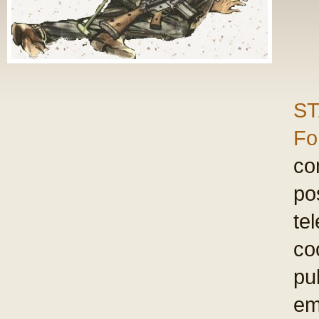
general dr.
MIR
general de brig
colonel (r)
FLO
general de brig
general-maior (
PRUNARIU