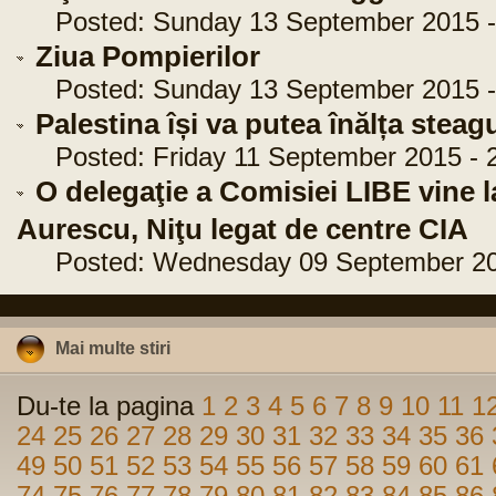
Posted: Sunday 13 September 2015 -
Ziua Pompierilor
Posted: Sunday 13 September 2015 -
Palestina își va putea înălța stea
Posted: Friday 11 September 2015 - 2
O delegaţie a Comisiei LIBE vine l
Aurescu, Niţu legat de centre CIA
Posted: Wednesday 09 September 201
Mai multe stiri
Du-te la pagina
1
2
3
4
5
6
7
8
9
10
11
1
24
25
26
27
28
29
30
31
32
33
34
35
36
49
50
51
52
53
54
55
56
57
58
59
60
61