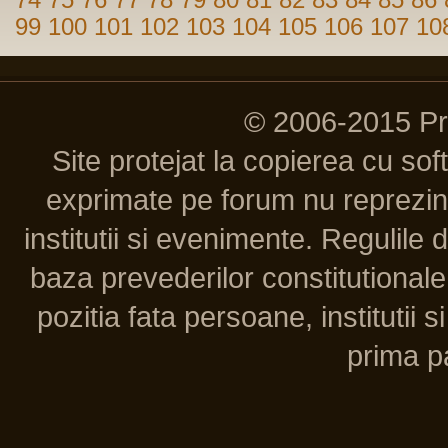
74
75
76
77
78
79
80
81
82
83
84
85
86
99
100
101
102
103
104
105
106
107
10
© 2006-2015 P
Site protejat la copierea cu so
exprimate pe forum nu reprezint
institutii si evenimente. Regulile 
baza prevederilor constitutionale 
pozitia fata persoane, institutii s
prima pa