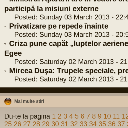
participă la misiuni externe
Posted: Sunday 03 March 2013 - 22:4
Privatizare pe repede înainte
Posted: Sunday 03 March 2013 - 20:5
Criza pune capăt „luptelor aerien
Egee
Posted: Saturday 02 March 2013 - 21
Mircea Duşa: Trupele speciale, pre
Posted: Saturday 02 March 2013 - 21
Mai multe stiri
Du-te la pagina
1
2
3
4
5
6
7
8
9
10
11
1
25
26
27
28
29
30
31
32
33
34
35
36
37