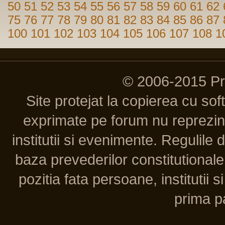
50
51
52
53
54
55
56
57
58
59
60
61
62
75
76
77
78
79
80
81
82
83
84
85
86
87
100
101
102
103
104
105
106
107
108
1
© 2006-2015 P
Site protejat la copierea cu so
exprimate pe forum nu reprezint
institutii si evenimente. Regulile 
baza prevederilor constitutionale 
pozitia fata persoane, institutii s
prima pa