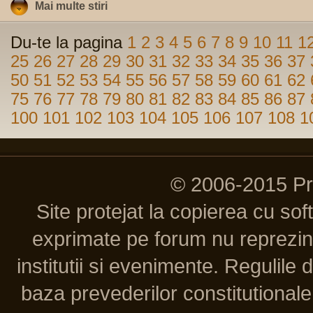
Mai multe stiri
Du-te la pagina
1
2
3
4
5
6
7
8
9
10
11
1
25
26
27
28
29
30
31
32
33
34
35
36
37
50
51
52
53
54
55
56
57
58
59
60
61
62
75
76
77
78
79
80
81
82
83
84
85
86
87
100
101
102
103
104
105
106
107
108
1
© 2006-2015 P
Site protejat la copierea cu so
exprimate pe forum nu reprezint
institutii si evenimente. Regulile 
baza prevederilor constitutionale 