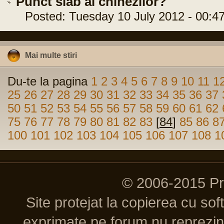
Punct slab al chinezilor?
Posted: Tuesday 10 July 2012 - 00:47
Mai multe stiri
Du-te la pagina
1
2
3
4
5
6
7
8
9
10
11
1
25
26
27
28
29
30
31
32
33
34
35
36
37
50
51
52
53
54
55
56
57
58
59
60
61
62
75
76
77
78
79
80
81
82
83
[
84
]
85
86
8
100
101
102
103
104
105
106
107
108
1
© 2006-2015 P
Site protejat la copierea cu so
exprimate pe forum nu reprezint