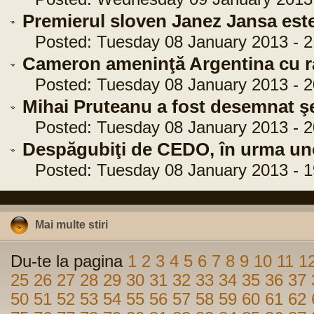
Premierul sloven Janez Jansa est
Posted: Tuesday 08 January 2013 - 2
Cameron ameninţă Argentina cu r
Posted: Tuesday 08 January 2013 - 2
Mihai Pruteanu a fost desemnat şef
Posted: Tuesday 08 January 2013 - 2
Despăgubiţi de CEDO, în urma uno
Posted: Tuesday 08 January 2013 - 1
Mai multe stiri
Du-te la pagina
1
2
3
4
5
6
7
8
9
10
11
1
25
26
27
28
29
30
31
32
33
34
35
36
37
50
51
52
53
54
55
56
57
58
59
60
61
62