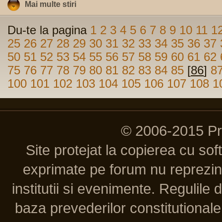
Mai multe stiri
Du-te la pagina
1
2
3
4
5
6
7
8
9
10
11
1
25
26
27
28
29
30
31
32
33
34
35
36
37
50
51
52
53
54
55
56
57
58
59
60
61
62
75
76
77
78
79
80
81
82
83
84
85
[
86
]
8
100
101
102
103
104
105
106
107
108
1
© 2006-2015 P
Site protejat la copierea cu so
exprimate pe forum nu reprezint
institutii si evenimente. Regulile 
baza prevederilor constitutionale 